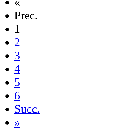
«
Prec.
1
2
3
4
5
6
Succ.
»