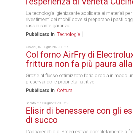
l'esperienza di Veneta Cucin
La tecnologia igienizzante applicata ai materiali per 
rivestimenti dei mobili dove si preparano i pasti ogg
rassicurante garanzia.
Pubblicato in
Tecnologie
Giovedì, 02 Luglio 2020 11:57
Col forno AirFry di Electrolux
frittura non fa più paura all
Grazie al flusso ottimizzato l’aria circola in modo u
preservando le proprietà nutritive.
Pubblicato in
Cottura
Sabato, 27 Giugno 2020 07:50
Elisir di benessere con gli es
di succo
L'apparecchio di Smeg estrae completamente a fr