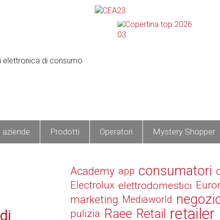
e aziende
Prodotti
Operatori
Mystery Shopper
consumatori
Academy
app
Electrolux
elettrodomestici
Euro
negozi
marketing
Mediaworld
retailer
Raee
Retail
di
pulizia