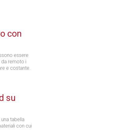
Industria
Pro con
ossono essere
e da remoto i
Prima dello shopping
lare e costante.
d su
Industria
 una tabella
ateriali con cui