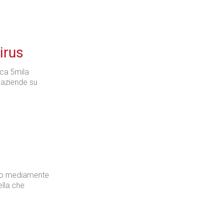
irus
rca 5mila
 aziende su
ano mediamente
ella che