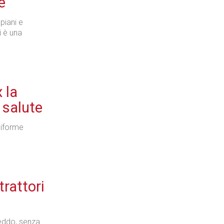
e
piani e
i è una
 la
a salute
niforme
trattori
eddo, senza