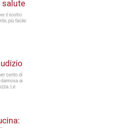
a salute
er il nostro
e, più facile
iudizio
per cento di
é dannosa ai
izza. Le
ucina: