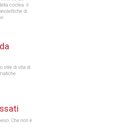
ella coclea. Il
anolettiche di
vi.
 da
tile di vita di
ematiche
assati
 peso. Che non è