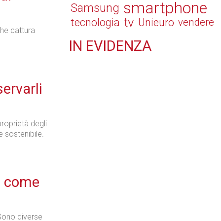
smartphone
Samsung
tv
tecnologia
Unieuro
vendere
che cattura
IN
EVIDENZA
Retail
servarli
proprietà degli
Il Blog di Nathan (vita da negozio)
e sostenibile.
, come
Tecnologie
 Sono diverse