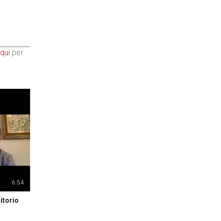
qui
per
6:54
itorio