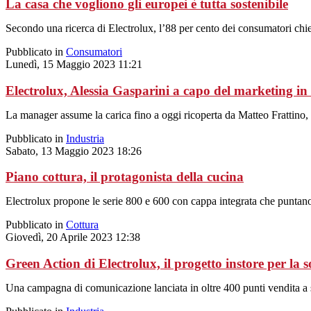
La casa che vogliono gli europei è tutta sostenibile
Secondo una ricerca di Electrolux, l’88 per cento dei consumatori chi
Pubblicato in
Consumatori
Lunedì, 15 Maggio 2023 11:21
Electrolux, Alessia Gasparini a capo del marketing in 
La manager assume la carica fino a oggi ricoperta da Matteo Frattino
Pubblicato in
Industria
Sabato, 13 Maggio 2023 18:26
Piano cottura, il protagonista della cucina
Electrolux propone le serie 800 e 600 con cappa integrata che puntano s
Pubblicato in
Cottura
Giovedì, 20 Aprile 2023 12:38
Green Action di Electrolux, il progetto instore per la s
Una campagna di comunicazione lanciata in oltre 400 punti vendita a su