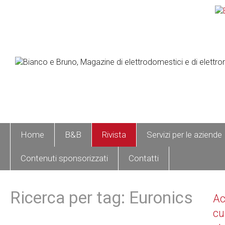
Home
B&B
Rivista
Servizi per le aziende
Contenuti sponsorizzati
Contatti
Ricerca per tag: Euronics
A
cu