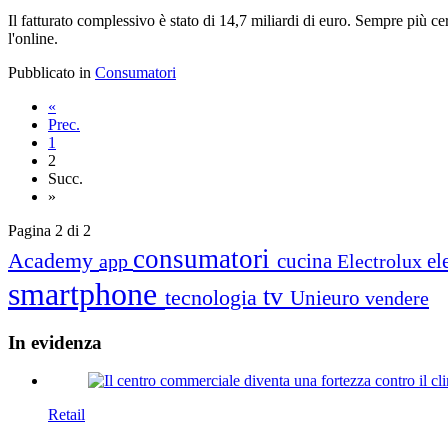
Il fatturato complessivo è stato di 14,7 miliardi di euro. Sempre più c
l'online.
Pubblicato in
Consumatori
«
Prec.
1
2
Succ.
»
Pagina 2 di 2
consumatori
Academy
cucina
el
app
Electrolux
smartphone
tv
tecnologia
Unieuro
vendere
In
evidenza
Retail