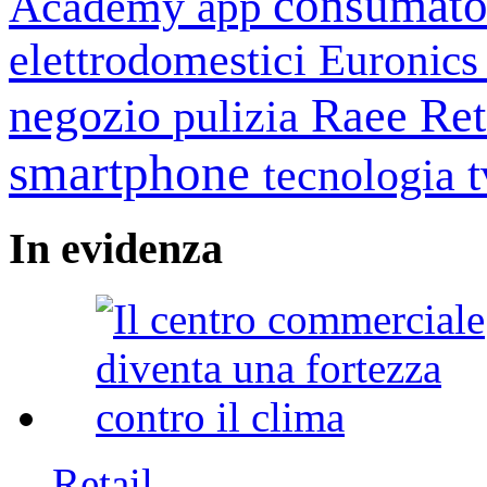
consumato
Academy
app
elettrodomestici
Euronic
negozio
Raee
Ret
pulizia
smartphone
tecnologia
In
evidenza
Retail