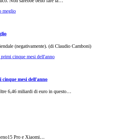
tico. Non sarebbe bello fare la…
glio
aziendale (negativamente). (di Claudio Camboni)
i cinque mesi dell'anno
ltre 6,46 miliardi di euro in questo…
 Reno15 Pro e Xiaomi…