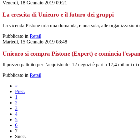
Venerdì, 18 Gennaio 2019 09:21
La crescita di Unieuro e il futuro dei gruppi
La vicenda Pistone urla una domanda, e una sola, alle organizzazioni d
Pubblicato in
Retail
Martedì, 15 Gennaio 2019 08:48
Unieuro si compra Pistone (Expert) e comincia l'espans
Il prezzo pattuito per l’acquisto dei 12 negozi è pari a 17,4 milioni di 
Pubblicato in
Retail
«
Prec.
1
2
3
4
5
6
7
Succ.