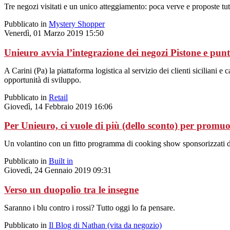
Tre negozi visitati e un unico atteggiamento: poca verve e proposte tutt
Pubblicato in
Mystery Shopper
Venerdì, 01 Marzo 2019 15:50
Unieuro avvia l’integrazione dei negozi Pistone e punta
A Carini (Pa) la piattaforma logistica al servizio dei clienti sicilian
opportunità di sviluppo.
Pubblicato in
Retail
Giovedì, 14 Febbraio 2019 16:06
Per Unieuro, ci vuole di più (dello sconto) per promuo
Un volantino con un fitto programma di cooking show sponsorizzati dai
Pubblicato in
Built in
Giovedì, 24 Gennaio 2019 09:31
Verso un duopolio tra le insegne
Saranno i blu contro i rossi? Tutto oggi lo fa pensare.
Pubblicato in
Il Blog di Nathan (vita da negozio)