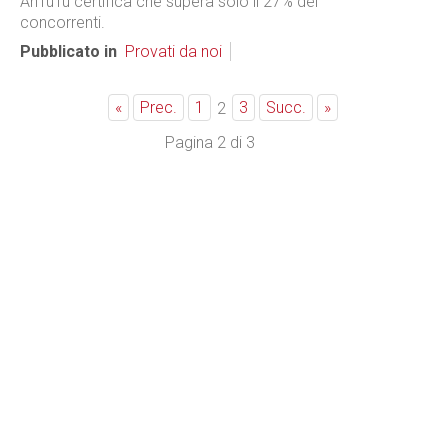
AnTuTu certifica che supera solo il 27% dei
concorrenti.
Pubblicato in
Provati da noi
«
Prec.
1
3
Succ.
»
2
Pagina 2 di 3