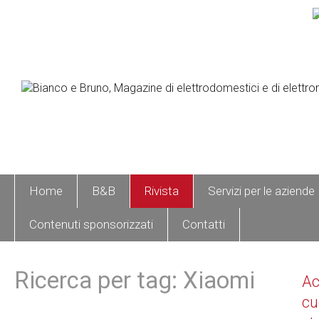
Home
B&B
Rivista
Servizi per le aziende
Contenuti sponsorizzati
Contatti
Ricerca per tag: Xiaomi
A
cu