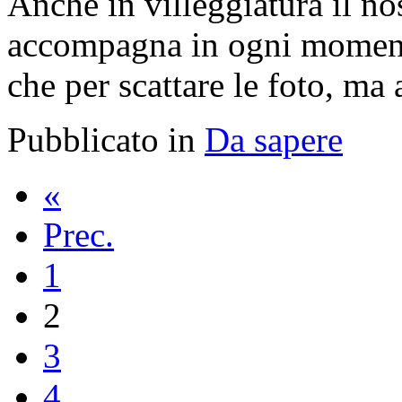
Anche in villeggiatura il no
accompagna in ogni momento
che per scattare le foto, m
Pubblicato in
Da sapere
«
Prec.
1
2
3
4