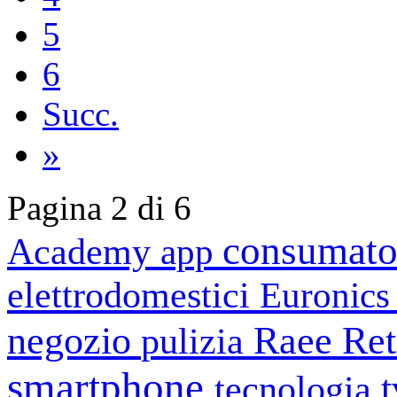
5
6
Succ.
»
Pagina 2 di 6
consumato
Academy
app
elettrodomestici
Euronic
negozio
Raee
Ret
pulizia
smartphone
tecnologia