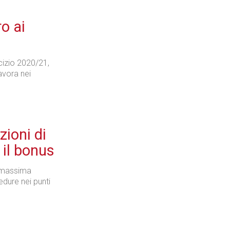
o ai
rcizio 2020/21,
avora nei
ioni di
 il bonus
a massima
edure nei punti