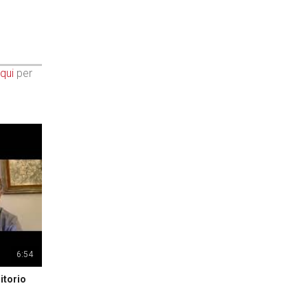
qui
per
6:54
itorio