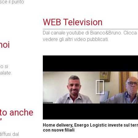
sce il punto
WEB Television
Dal canale youtube di Bianco&Bruno. Clicca
vedere gli altri video pubblicati.
noi
io si
alate.
nto anche
”
Home delivery, Energo Logistic investe sul terr
con nuove filiali
iffusi dal