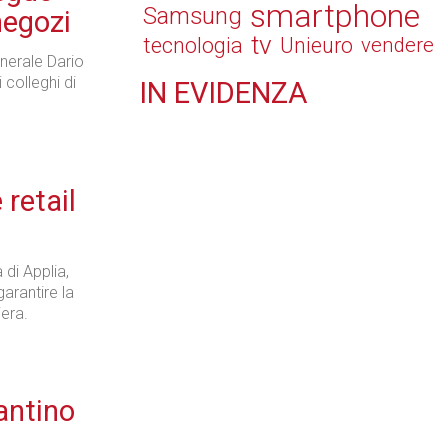
smartphone
Samsung
negozi
tv
tecnologia
Unieuro
vendere
generale Dario
 colleghi di
IN
EVIDENZA
Retail
 retail
Il Blog di Nathan (vita da negozio)
di Applia,
garantire la
iera.
Tecnologie
antino