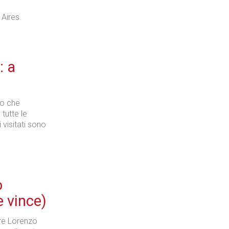
 Aires.
Industria
: a
po che
Prima dello shopping
tutte le
 visitati sono
Industria
o
e vince)
lare Lorenzo