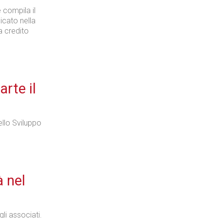
 compila il
icato nella
a credito
rte il
dello Sviluppo
à nel
li associati.