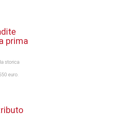
dite
la prima
la storica
550 euro.
tributo