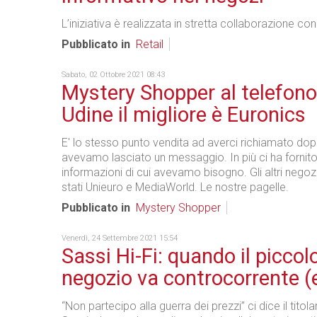
L’iniziativa è realizzata in stretta collaborazione con
Pubblicato in
Retail
Sabato, 02 Ottobre 2021 08:43
Mystery Shopper al telefono
Udine il migliore è Euronics
E' lo stesso punto vendita ad averci richiamato do
avevamo lasciato un messaggio. In più ci ha fornito 
informazioni di cui avevamo bisogno. Gli altri negozi
stati Unieuro e MediaWorld. Le nostre pagelle.
Pubblicato in
Mystery Shopper
Venerdì, 24 Settembre 2021 15:54
Sassi Hi-Fi: quando il piccol
negozio va controcorrente (
“Non partecipo alla guerra dei prezzi” ci dice il tito