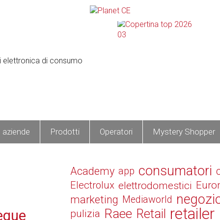
e aziende
Prodotti
Operatori
Mystery Shopper
consumatori
Academy
app
Electrolux
elettrodomestici
Euro
negozi
marketing
Mediaworld
retailer
Raee
Retail
segue
pulizia