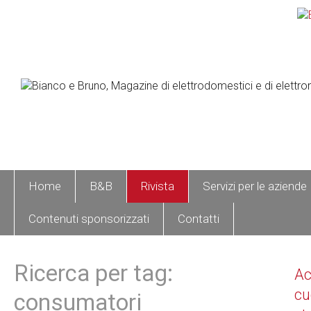
Home
B&B
Rivista
Servizi per le aziende
Contenuti sponsorizzati
Contatti
Ricerca per tag:
A
cu
consumatori