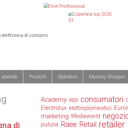
e aziende
Prodotti
Operatori
Mystery Shopper
ng
consumatori
Academy
app
Electrolux
elettrodomestici
Euro
negozi
marketing
Mediaworld
retailer
Raee
Retail
gna di
pulizia