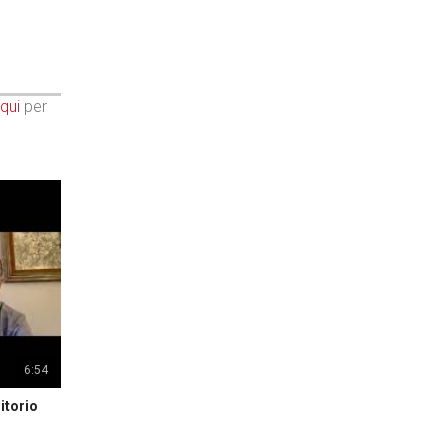
qui
per
6:54
itorio