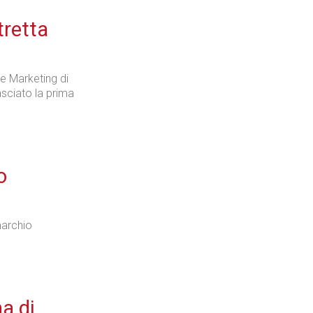
tretta
e Marketing di
asciato la prima
o
marchio
a di