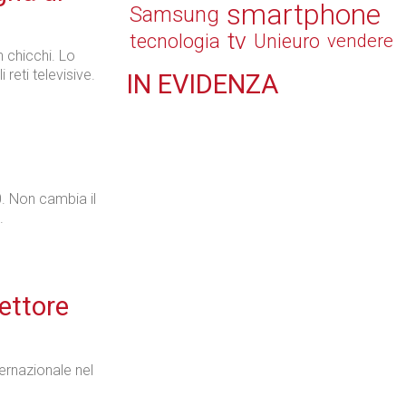
smartphone
Samsung
tv
tecnologia
Unieuro
vendere
n chicchi. Lo
 reti televisive.
IN
EVIDENZA
Retail
0. Non cambia il
.
Il Blog di Nathan (vita da negozio)
rettore
Tecnologie
ternazionale nel