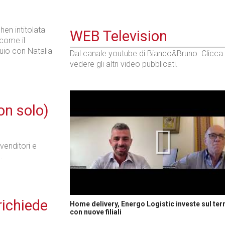
en intitolata
WEB Television
 come il
quio con Natalia
Dal canale youtube di Bianco&Bruno. Clicca
vedere gli altri video pubblicati.
on solo)
venditori e
.
richiede
Home delivery, Energo Logistic investe sul terr
con nuove filiali