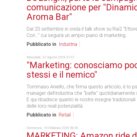
comunicazione per "Dinami
Aroma Bar"
Dal 20 settembre in onda il talk show su Rai2 “Ettor
Con…” cui seguirà un ampio piano di marketing.
Pubblicato in
Industria
Mercoledì, 07 Agosto 2019 07:57
"Marketing: conosciamo poc
stessi e il nemico"
Tommaso Aniello, che firma questo articolo, è lo p
manager dell'industria che "batte" quotidianamente i
E qui ribadisce quanto le nostre insegne tradizionali
delle loro reali potenzialità.
Pubblicato in
Retail
Domenica, 10 Febbraio 2019 09:35
MARKETING: Amazon ride di