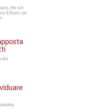
egico, che con
nco & Bruno, sia
o.
 apposta
ti
 alla
ividuare
Marketing