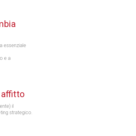
Industria
ambia
ta essenziale
o e a
Prima dello shopping
affitto
Industria
nte) il
ting strategico.