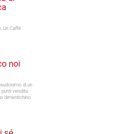
ca
e, Un Caffè
o noi
seudonimo di un
 punti vendita.
 si dimentichino
 sé,