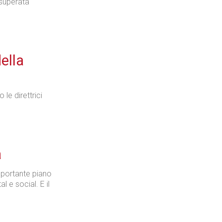
 superata
ella
le direttrici
à
importante piano
 e social. E il