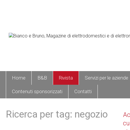
Home
B&B
Rivista
Servizi per le aziende
Contenuti sponsorizzati
Contatti
Ricerca per tag: negozio
A
cu