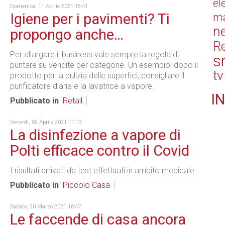
el
Domenica, 11 Aprile 2021 18:41
Igiene per i pavimenti? Ti
ma
n
propongo anche…
Re
Per allargare il business vale sempre la regola di
s
puntare su vendite per categorie. Un esempio: dopo il
tv
prodotto per la pulizia delle superfici, consigliare il
purificatore d’aria e la lavatrice a vapore.
IN
Pubblicato in
Retail
Venerdì, 02 Aprile 2021 11:13
La disinfezione a vapore di
Polti efficace contro il Covid
I risultati arrivati da test effettuati in ambito medicale.
Pubblicato in
Piccolo Casa
Sabato, 20 Marzo 2021 16:47
Le faccende di casa ancora