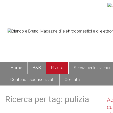
Home
B&B
Rivista
Servizi per le aziende
Contenuti sponsorizzati
Contatti
Ricerca per tag: pulizia
A
cu