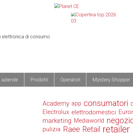
e aziende
Prodotti
Operatori
Mystery Shopper
consumatori
Academy
app
Electrolux
elettrodomestici
Euro
negozi
marketing
Mediaworld
retailer
Raee
Retail
pulizia