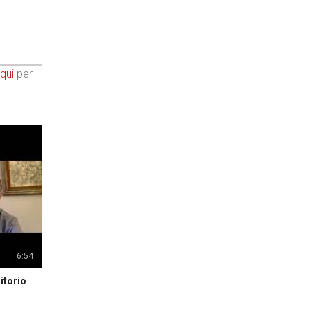
qui
per
6:54
itorio