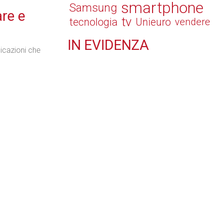
smartphone
Samsung
are e
tv
tecnologia
Unieuro
vendere
IN
EVIDENZA
icazioni che
Retail
Il Blog di Nathan (vita da negozio)
Tecnologie