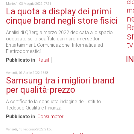
el
Martedì, 03 Maggio 2022 07:21
La quota a display dei primi
ma
n
cinque brand negli store fisici
Re
Analisi di QBerg a marzo 2022 dedicata allo spazio
s
occupato sullo scaffale dai marchi nei settori
tv
Entertainment, Comunicazione, Informatica ed
Elettrodomestici.
IN
Pubblicato in
Retail
Venerdì, 01 Aprile 2022 15:58
Samsung tra i migliori brand
per qualità-prezzo
A certificarlo la consueta indagine dell'Istituto
Tedesco Qualità e Finanza.
Pubblicato in
Consumatori
Venerdì, 18 Febbraio 2022 21:53