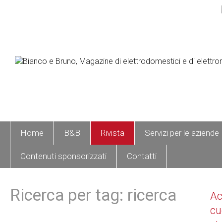
Home
B&B
Rivista
Servizi per le aziende
Contenuti sponsorizzati
Contatti
Ricerca per tag: ricerca
A
cu