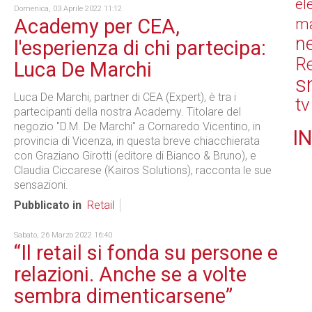
el
Domenica, 03 Aprile 2022 11:12
Academy per CEA,
ma
n
l'esperienza di chi partecipa:
Re
Luca De Marchi
s
Luca De Marchi, partner di CEA (Expert), è tra i
tv
partecipanti della nostra Academy. Titolare del
negozio "D.M. De Marchi" a Cornaredo Vicentino, in
IN
provincia di Vicenza, in questa breve chiacchierata
con Graziano Girotti (editore di Bianco & Bruno), e
Claudia Ciccarese (Kairos Solutions), racconta le sue
sensazioni.
Pubblicato in
Retail
Sabato, 26 Marzo 2022 16:40
“Il retail si fonda su persone e
relazioni. Anche se a volte
sembra dimenticarsene”