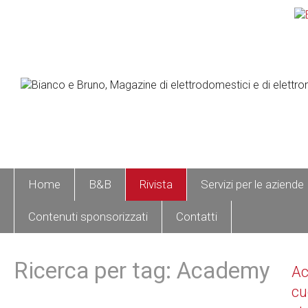
Home
B&B
Rivista
Servizi per le aziende
Contenuti sponsorizzati
Contatti
Ricerca per tag: Academy
A
cu