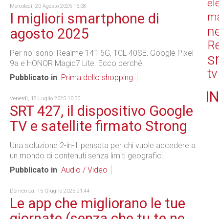
el
Mercoledì, 20 Agosto 2025 16:08
I migliori smartphone di
ma
n
agosto 2025
Re
Per noi sono: Realme 14T 5G, TCL 40SE, Google Pixel
s
9a e HONOR Magic7 Lite. Ecco perché.
tv
Pubblicato in
Prima dello shopping
IN
Venerdì, 18 Luglio 2025 10:30
SRT 427, il dispositivo Google
TV e satellite firmato Strong
Una soluzione 2-in-1 pensata per chi vuole accedere a
un mondo di contenuti senza limiti geografici.
Pubblicato in
Audio / Video
Domenica, 15 Giugno 2025 21:44
Le app che migliorano le tue
giornate (senza che tu te ne