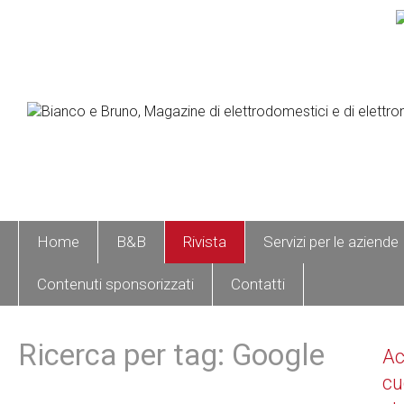
Home
B&B
Rivista
Servizi per le aziende
Contenuti sponsorizzati
Contatti
Ricerca per tag: Google
A
cu