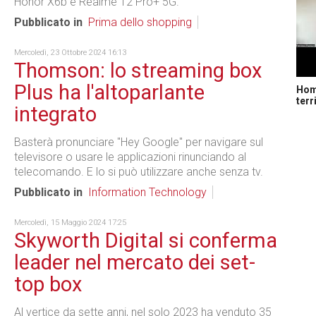
Honor X6b e Realme 12 Pro+ 5G.
Pubblicato in
Prima dello shopping
Mercoledì, 23 Ottobre 2024 16:13
Thomson: lo streaming box
Plus ha l'altoparlante
Home
terr
integrato
Basterà pronunciare "Hey Google" per navigare sul
televisore o usare le applicazioni rinunciando al
telecomando. E lo si può utilizzare anche senza tv.
Pubblicato in
Information Technology
Mercoledì, 15 Maggio 2024 17:25
Skyworth Digital si conferma
leader nel mercato dei set-
top box
Al vertice da sette anni, nel solo 2023 ha venduto 35