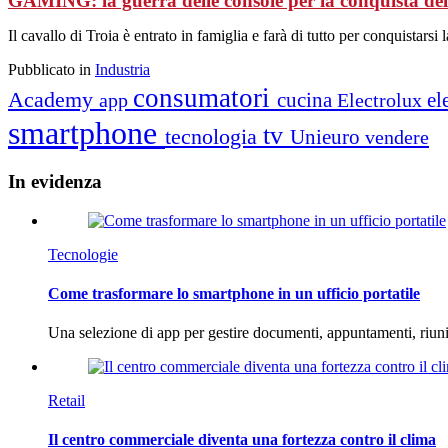
GAMING: la guerra delle console per la conquista del 
Il cavallo di Troia è entrato in famiglia e farà di tutto per conquistarsi l
Pubblicato in
Industria
consumatori
Academy
cucina
el
app
Electrolux
smartphone
tv
tecnologia
Unieuro
vendere
In
evidenza
Tecnologie
Come trasformare lo smartphone in un ufficio portatile
Una selezione di app per gestire documenti, appuntamenti, riun
Retail
Il centro commerciale diventa una fortezza contro il clima