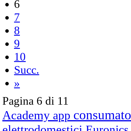
6
7
8
9
10
Succ.
»
Pagina 6 di 11
consumato
Academy
app
elettrodomestici
Euronic