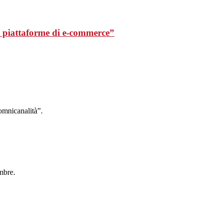
te piattaforme di e-commerce”
’omnicanalità”.
mbre.