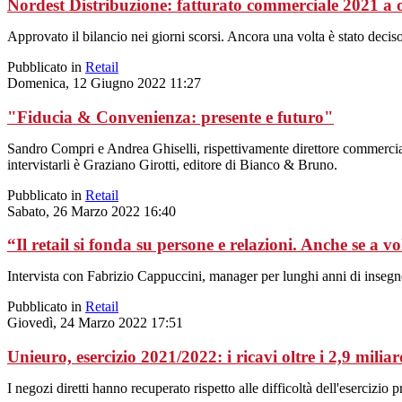
Nordest Distribuzione: fatturato commerciale 2021 a 
Approvato il bilancio nei giorni scorsi. Ancora una volta è stato deciso
Pubblicato in
Retail
Domenica, 12 Giugno 2022 11:27
"Fiducia & Convenienza: presente e futuro"
Sandro Compri e Andrea Ghiselli, rispettivamente direttore commerciale 
intervistarli è Graziano Girotti, editore di Bianco & Bruno.
Pubblicato in
Retail
Sabato, 26 Marzo 2022 16:40
“Il retail si fonda su persone e relazioni. Anche se a 
Intervista con Fabrizio Cappuccini, manager per lunghi anni di insegne
Pubblicato in
Retail
Giovedì, 24 Marzo 2022 17:51
Unieuro, esercizio 2021/2022: i ricavi oltre i 2,9 milia
I negozi diretti hanno recuperato rispetto alle difficoltà dell'esercizio 