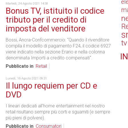
el
Martedì, 24 Agosto 2021 14:58
Bonus TV, istituito il codice
ma
n
tributo per il credito di
Re
imposta del venditore
s
Bossi, Ancra-Confcommercio: “Quando il rivenditore
tv
compila il modello di pagamento F24, il codice 6927
viene indicato nella sezione Erario e nella colonna
IN
denominata Importi a credito compensati“.
Pubblicato in
Retail
Lunedì, 16 Agosto 2021 09:31
Il lungo requiem per CD e
DVD
I lineari dedicati all’home entertainment nel nostro
retail risultano sempre più corti e sguarniti (e sempre
più pieni di polvere).
Pubblicato in
Consumatori