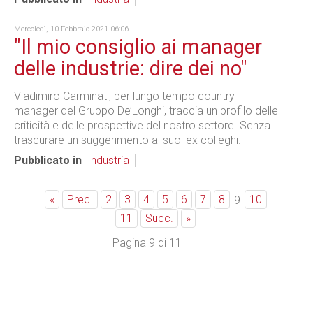
Mercoledì, 10 Febbraio 2021 06:06
"Il mio consiglio ai manager
delle industrie: dire dei no"
Vladimiro Carminati, per lungo tempo country
manager del Gruppo De’Longhi, traccia un profilo delle
criticità e delle prospettive del nostro settore. Senza
trascurare un suggerimento ai suoi ex colleghi.
Pubblicato in
Industria
«
Prec.
2
3
4
5
6
7
8
10
9
11
Succ.
»
Pagina 9 di 11