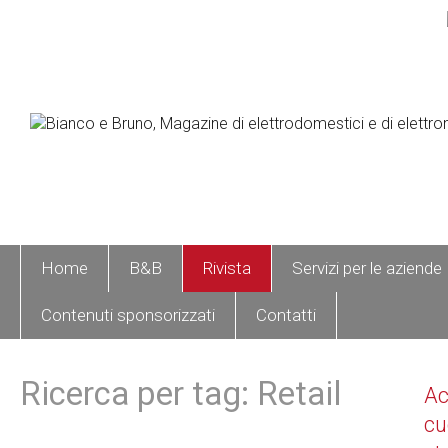
Home
B&B
Rivista
Servizi per le aziende
Contenuti sponsorizzati
Contatti
Ricerca per tag: Retail
A
cu