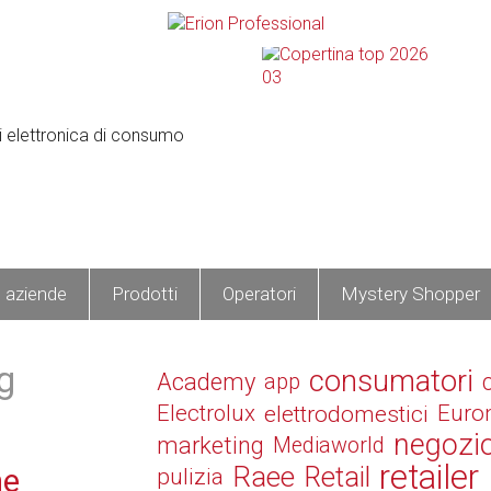
e aziende
Prodotti
Operatori
Mystery Shopper
g
consumatori
Academy
app
Electrolux
elettrodomestici
Euro
negozi
marketing
Mediaworld
retailer
Raee
Retail
ne
pulizia