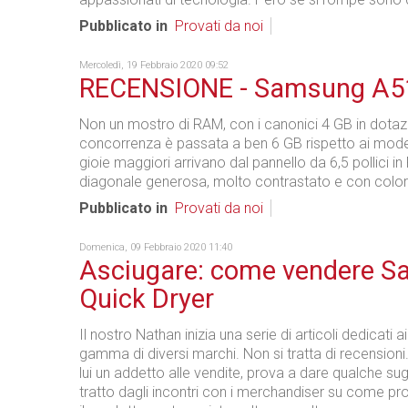
Pubblicato in
Provati da noi
Mercoledì, 19 Febbraio 2020 09:52
RECENSIONE - Samsung A5
Non un mostro di RAM, con i canonici 4 GB in dotaz
concorrenza è passata a ben 6 GB rispetto ai model
gioie maggiori arrivano dal pannello da 6,5 pollici in
diagonale generosa, molto contrastato e con colori b
Pubblicato in
Provati da noi
Domenica, 09 Febbraio 2020 11:40
Asciugare: come vendere 
Quick Dryer
Il nostro Nathan inizia una serie di articoli dedicati a
gamma di diversi marchi. Non si tratta di recension
lui un addetto alle vendite, prova a dare qualche s
tratto dagli incontri con i merchandiser su come pr