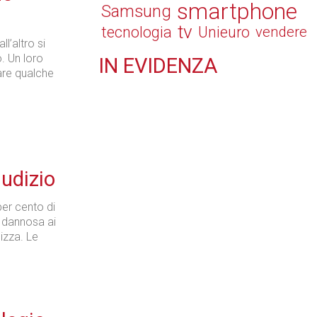
smartphone
Samsung
tv
tecnologia
Unieuro
vendere
l’altro si
. Un loro
IN
EVIDENZA
are qualche
Retail
iudizio
Il Blog di Nathan (vita da negozio)
per cento di
é dannosa ai
izza. Le
Tecnologie