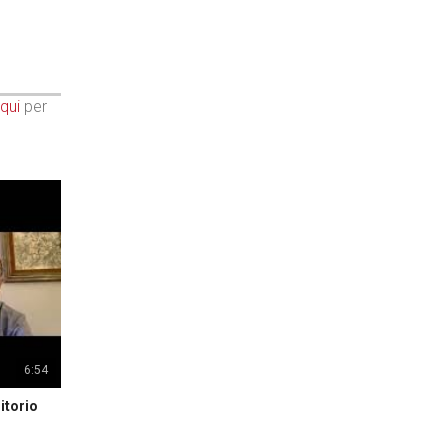
qui
per
6:54
itorio