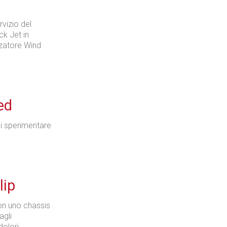
rvizio del
k Jet in
zzatore Wind
ed
di sperimentare
lip
on uno chassis
agli
olori.