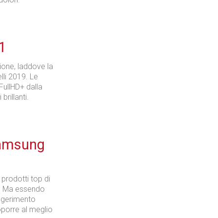
1
ione, laddove la
li 2019. Le
 FullHD+ dalla
rillanti.
Samsung
i prodotti top di
i. Ma essendo
uggerimento
oporre al meglio