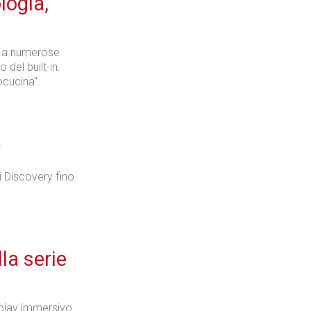
logia,
Industria
o a numerose
 del built-in.
ocucina".
Prima dello shopping
v
li Discovery fino
Industria
la serie
splay immersivo