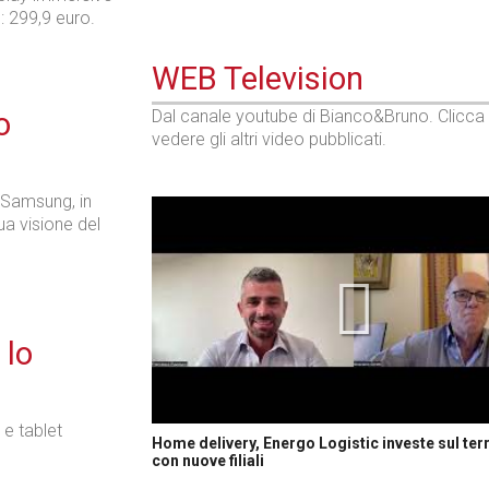
: 299,9 euro.
WEB Television
o
Dal canale youtube di Bianco&Bruno. Clicca
vedere gli altri video pubblicati.
Samsung, in
a visione del
 lo
e tablet
Home delivery, Energo Logistic investe sul terr
con nuove filiali