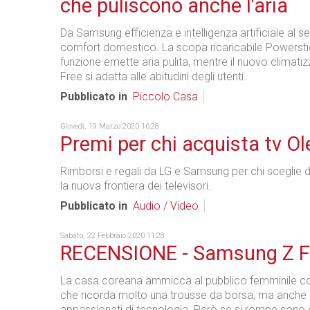
che puliscono anche l'aria
Da Samsung efficienza e intelligenza artificiale al se
comfort domestico. La scopa ricaricabile Powerstic
funzione emette aria pulita, mentre il nuovo climati
Free si adatta alle abitudini degli utenti.
Pubblicato in
Piccolo Casa
Giovedì, 19 Marzo 2020 16:28
Premi per chi acquista tv Ol
Rimborsi e regali da LG e Samsung per chi sceglie 
la nuova frontiera dei televisori.
Pubblicato in
Audio / Video
Sabato, 22 Febbraio 2020 11:28
RECENSIONE - Samsung Z F
La casa coreana ammicca al pubblico femminile c
che ricorda molto una trousse da borsa, ma anche 
appassionati di tecnologia. Però se si rompe sono d