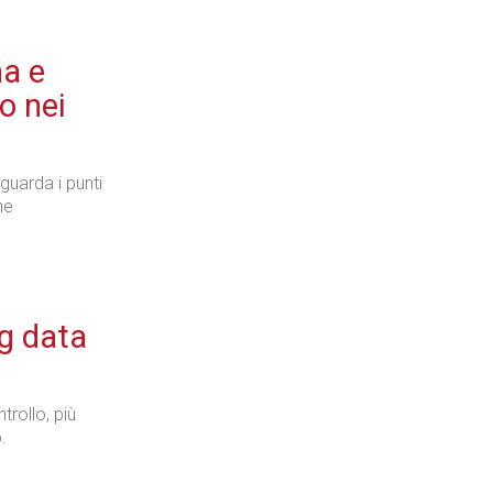
a e
o nei
iguarda i punti
ne
ig data
trollo, più
.