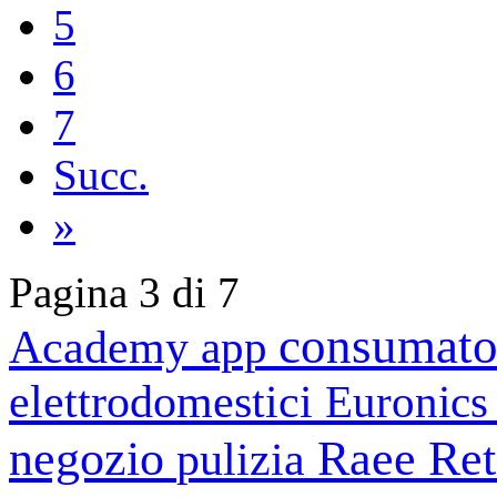
5
6
7
Succ.
»
Pagina 3 di 7
consumato
Academy
app
elettrodomestici
Euronic
negozio
Raee
Ret
pulizia