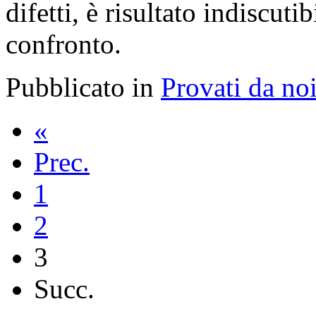
difetti, è risultato indiscuti
confronto.
Pubblicato in
Provati da no
«
Prec.
1
2
3
Succ.