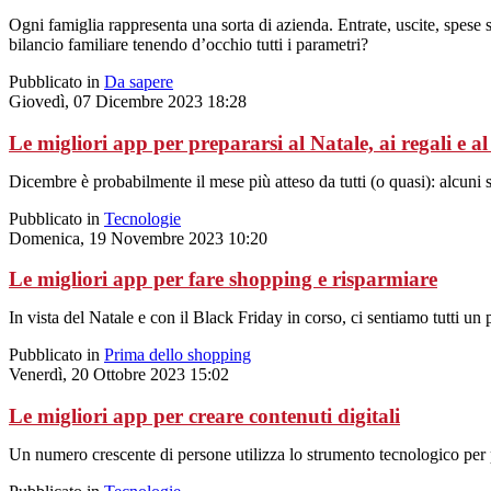
Ogni famiglia rappresenta una sorta di azienda. Entrate, uscite, spese 
bilancio familiare tenendo d’occhio tutti i parametri?
Pubblicato in
Da sapere
Giovedì, 07 Dicembre 2023 18:28
Le migliori app per prepararsi al Natale, ai regali e
Dicembre è probabilmente il mese più atteso da tutti (o quasi): alcuni s
Pubblicato in
Tecnologie
Domenica, 19 Novembre 2023 10:20
Le migliori app per fare shopping e risparmiare
In vista del Natale e con il Black Friday in corso, ci sentiamo tutti un 
Pubblicato in
Prima dello shopping
Venerdì, 20 Ottobre 2023 15:02
Le migliori app per creare contenuti digitali
Un numero crescente di persone utilizza lo strumento tecnologico per p