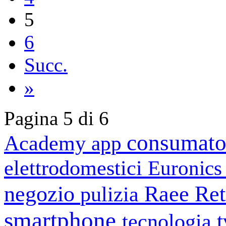
5
6
Succ.
»
Pagina 5 di 6
consumato
Academy
app
elettrodomestici
Euronic
negozio
Raee
Ret
pulizia
smartphone
tecnologia