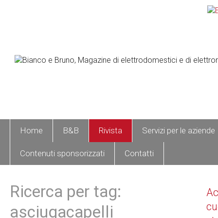
Home
B&B
Rivista
Servizi per le aziende
Contenuti sponsorizzati
Contatti
Ricerca per tag:
A
cu
asciugacapelli