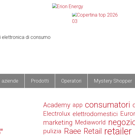
e aziende
Prodotti
Operatori
Mystery Shopper
consumatori
Academy
app
Electrolux
elettrodomestici
Euro
negozi
marketing
Mediaworld
retailer
Raee
Retail
"
pulizia