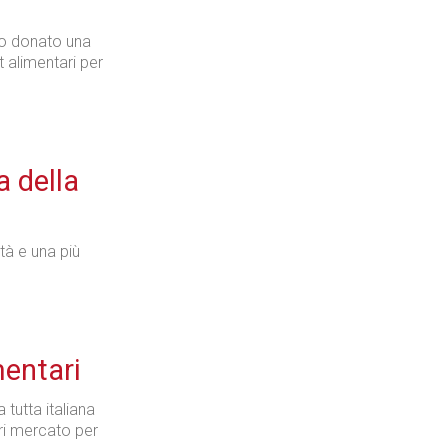
nno donato una
t alimentari per
a della
ità e una più
mentari
 tutta italiana
ori mercato per