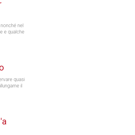
r
a nonché nel
e e qualche
bo
ervare quasi
llungarne il
'a