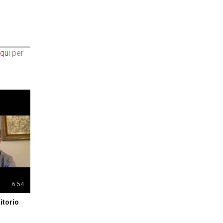
qui
per
6:54
itorio