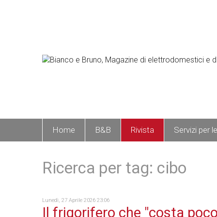
Home
B&B
Rivista
Servizi per l
Ricerca per tag: cibo
Lunedì, 27 Aprile 2026 23:06
Il frigorifero che "costa poco