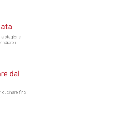
iata
ella stagione
endiare il
are dal
r cucinare fino
i.