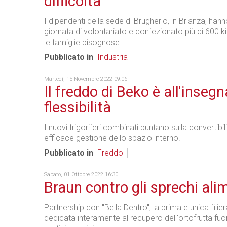
difficoltà
I dipendenti della sede di Brugherio, in Brianza, ha
giornata di volontariato e confezionato più di 600 ki
le famiglie bisognose.
Pubblicato in
Industria
Martedì, 15 Novembre 2022 09:06
Il freddo di Beko è all'insegn
flessibilità
I nuovi frigoriferi combinati puntano sulla convertibil
efficace gestione dello spazio interno.
Pubblicato in
Freddo
Sabato, 01 Ottobre 2022 16:30
Braun contro gli sprechi ali
Partnership con "Bella Dentro", la prima e unica filiera
dedicata interamente al recupero dell'ortofrutta fu