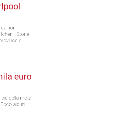
rlpool
i da non
itchen - Storie
 province di
ila euro
più della metà
. Ecco alcuni