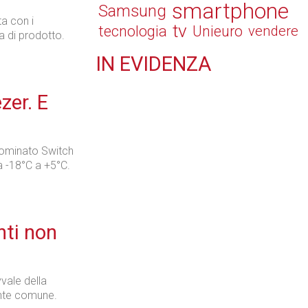
smartphone
Samsung
a con i
tv
tecnologia
Unieuro
vendere
a di prodotto.
IN
EVIDENZA
Retail
ezer. E
nominato Switch
 -18°C a +5°C.
Il Blog di Nathan (vita da negozio)
enti non
Tecnologie
vale della
ente comune.