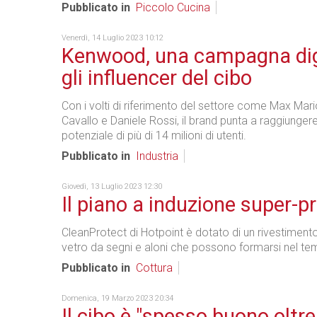
Pubblicato in
Piccolo Cucina
Venerdì, 14 Luglio 2023 10:12
Kenwood, una campagna dig
gli influencer del cibo
Con i volti di riferimento del settore come Max Mari
Cavallo e Daniele Rossi, il brand punta a raggiunge
potenziale di più di 14 milioni di utenti.
Pubblicato in
Industria
Giovedì, 13 Luglio 2023 12:30
Il piano a induzione super-p
CleanProtect di Hotpoint è dotato di un rivestimento
vetro da segni e aloni che possono formarsi nel te
Pubblicato in
Cottura
Domenica, 19 Marzo 2023 20:34
Il cibo è "spesso buono oltre