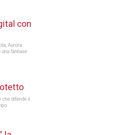
Industria
ital con
ola, Aurora
re una
fanbase
Prima dello shopping
rotetto
Industria
 che difende il
mpo.
" la