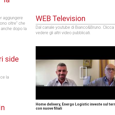
WEB Television
r aggiungere
uono oltre" che
Dal canale youtube di Bianco&Bruno. Clicca
i anche dopo la
vedere gli altri video pubblicati.
ri side
ce la
Home delivery, Energo Logistic investe sul terr
in
con nuove filiali