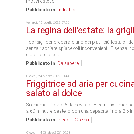
motivi estetici.
Pubblicato in
Industria
Venerdì, 15 Luglio 2022 07:56
La regina dell'estate: la grigl
I consigli per preparare uno dei piatti più festaioli d
senza rischiare spiacevoli inconvenienti. E senza inc
giardino di casa.
Pubblicato in
Da sapere
Giovedì, 24 Marzo 2022 10:43
Friggitrice ad aria per cucin
salato al dolce
Si chiama "Create 5" la novità di Electrolux: timer pe
a 60 minuti e cestello con una capacità fino a 2,5 litr
Pubblicato in
Piccolo Cucina
Giovedì, 14 Ottobre 2021 09:03