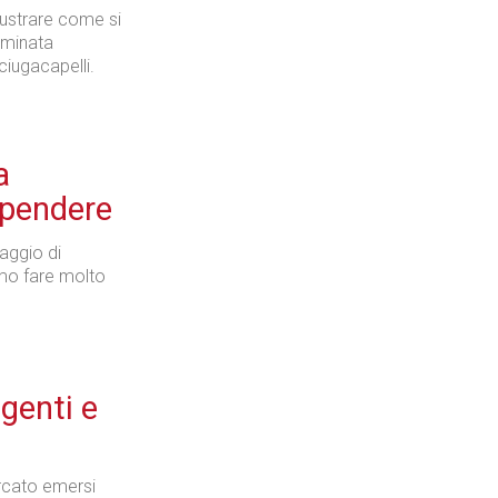
lustrare come si
rminata
ciugacapelli.
a
spendere
raggio di
mo fare molto
genti e
ercato emersi