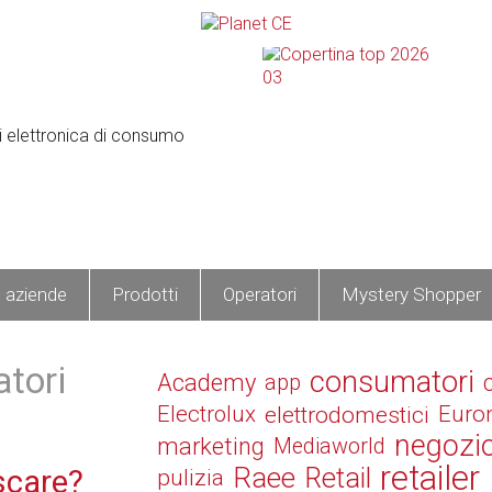
e aziende
Prodotti
Operatori
Mystery Shopper
tori
consumatori
Academy
app
Electrolux
elettrodomestici
Euro
negozi
marketing
Mediaworld
retailer
Raee
Retail
scare?
pulizia