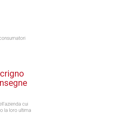
Industria
i consumatori
Prima dello shopping
Scrigno
consegne
Industria
dell'azienda cui
o la loro ultima