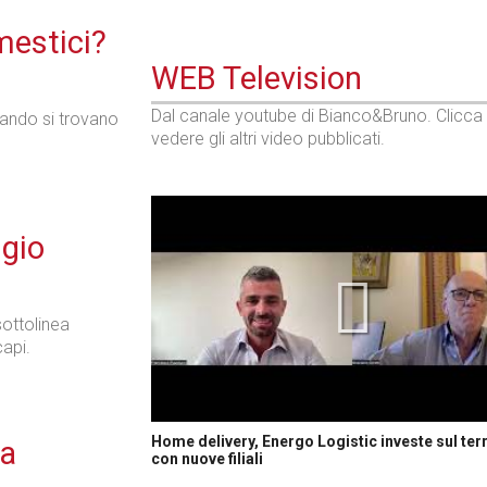
omestici?
WEB Television
Dal canale youtube di Bianco&Bruno. Clicca
quando si trovano
vedere gli altri video pubblicati.
ggio
ottolinea
capi.
Home delivery, Energo Logistic investe sul terr
na
con nuove filiali