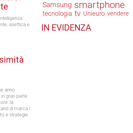
smartphone
Samsung
nte
tv
tecnologia
Unieuro
vendere
ntelligenza
nte, asettica e
IN
EVIDENZA
Retail
ssimità
Il Blog di Nathan (vita da negozio)
he anno
 in gran parte
ore: la
and di marca i
Tecnologie
to e strategie