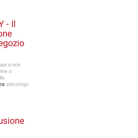
- Il
ione
egozio
tare e non
rine o
lle
co
, psicologo
lusione