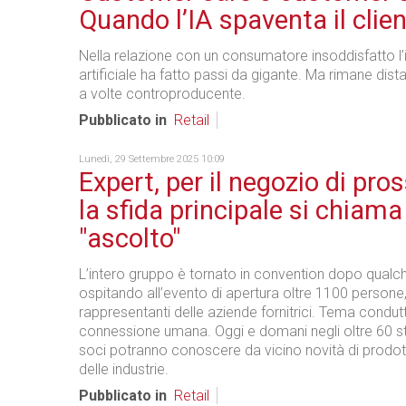
Quando l’IA spaventa il clie
Nella relazione con un consumatore insoddisfatto l’i
artificiale ha fatto passi da gigante. Ma rimane dista
a volte controproducente.
Pubblicato in
Retail
Lunedì, 29 Settembre 2025 10:09
Expert, per il negozio di pro
la sfida principale si chiama
"ascolto"
L’intero gruppo è tornato in convention dopo qualc
ospitando all’evento di apertura oltre 1100 persone,
rappresentanti delle aziende fornitrici. Tema condutt
connessione umana. Oggi e domani negli oltre 60 st
soci potranno conoscere da vicino novità di prodot
delle industrie.
Pubblicato in
Retail