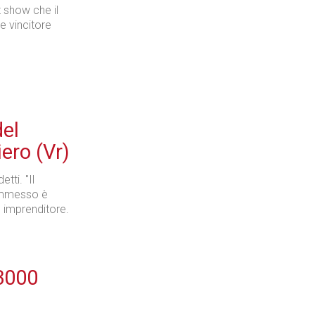
t show che il
re vincitore
el
ero (Vr)
tti. "Il
ommesso è
o imprenditore.
 3000