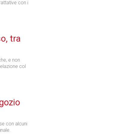
ttative con i
o, tra
che, e non
relazione col
egozio
se con alcuni
inale.