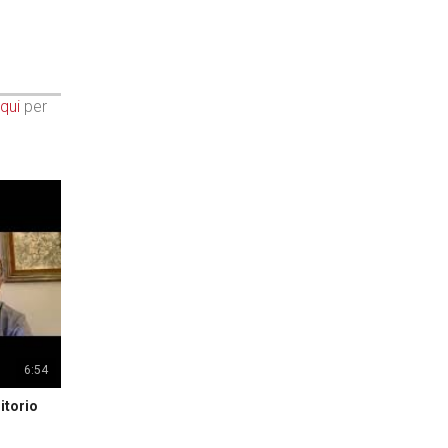
qui
per
6:54
itorio