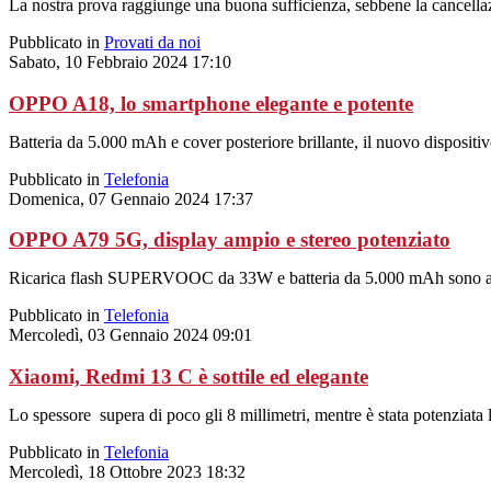
La nostra prova raggiunge una buona sufficienza, sebbene la cancellaz
Pubblicato in
Provati da noi
Sabato, 10 Febbraio 2024 17:10
OPPO A18, lo smartphone elegante e potente
Batteria da 5.000 mAh e cover posteriore brillante, il nuovo dispositiv
Pubblicato in
Telefonia
Domenica, 07 Gennaio 2024 17:37
OPPO A79 5G, display ampio e stereo potenziato
Ricarica flash SUPERVOOC da 33W e batteria da 5.000 mAh sono altre
Pubblicato in
Telefonia
Mercoledì, 03 Gennaio 2024 09:01
Xiaomi, Redmi 13 C è sottile ed elegante
Lo spessore supera di poco gli 8 millimetri, mentre è stata potenziata l'
Pubblicato in
Telefonia
Mercoledì, 18 Ottobre 2023 18:32