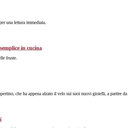
 per una lettura immediata.
 semplice in cucina
lle fruste.
Cupertino, che ha appena alzato il velo sui suoi nuovi gioielli, a partire d
N