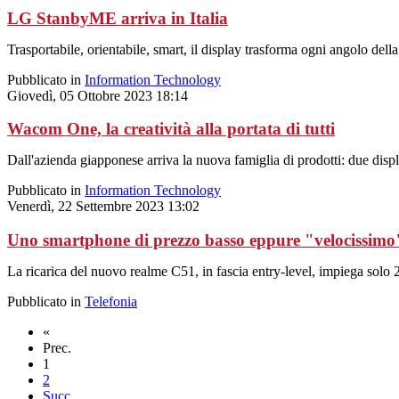
LG StanbyME arriva in Italia
Trasportabile, orientabile, smart, il display trasforma ogni angolo del
Pubblicato in
Information Technology
Giovedì, 05 Ottobre 2023 18:14
Wacom One, la creatività alla portata di tutti
Dall'azienda giapponese arriva la nuova famiglia di prodotti: due displ
Pubblicato in
Information Technology
Venerdì, 22 Settembre 2023 13:02
Uno smartphone di prezzo basso eppure "velocissimo
La ricarica del nuovo realme C51, in fascia entry-level, impiega solo 
Pubblicato in
Telefonia
«
Prec.
1
2
Succ.