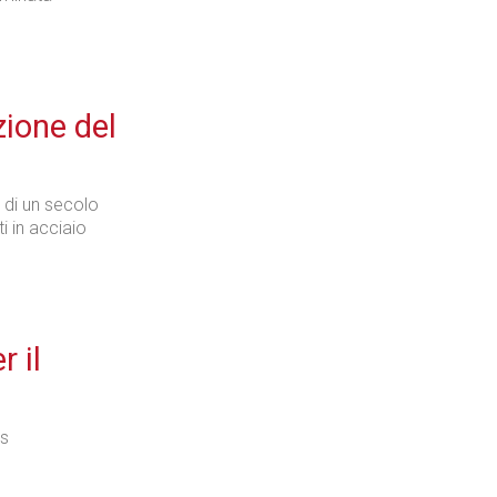
zione del
 di un secolo
ti in acciaio
 il
us