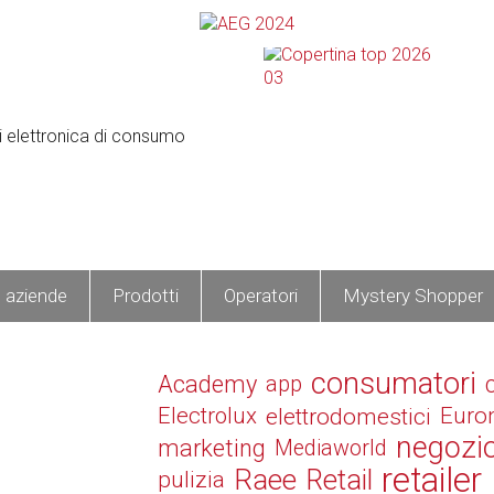
e aziende
Prodotti
Operatori
Mystery Shopper
consumatori
Academy
app
Electrolux
elettrodomestici
Euro
negozi
marketing
Mediaworld
retailer
Raee
Retail
pulizia