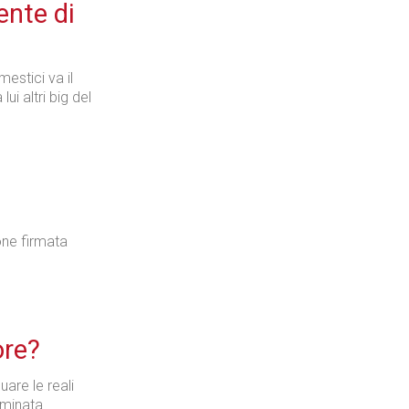
ente di
estici va il
i altri big del
ione firmata
ore?
are le reali
rminata