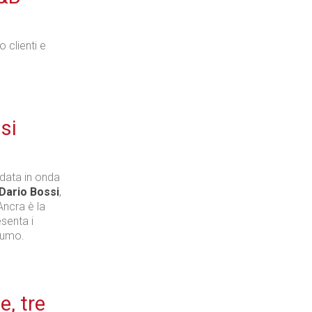
 clienti e
Industria
si
Prima dello shopping
ndata in onda
Dario Bossi
,
Ancra è la
senta i
Industria
nsumo.
e, tre