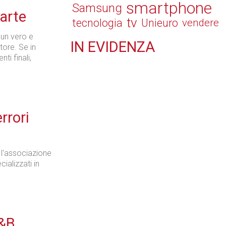
smartphone
Samsung
parte
tv
tecnologia
Unieuro
vendere
 un vero e
IN
EVIDENZA
ore. Se in
i finali,
Retail
rrori
Il Blog di Nathan (vita da negozio)
, l'associazione
ializzati in
Tecnologie
B&B