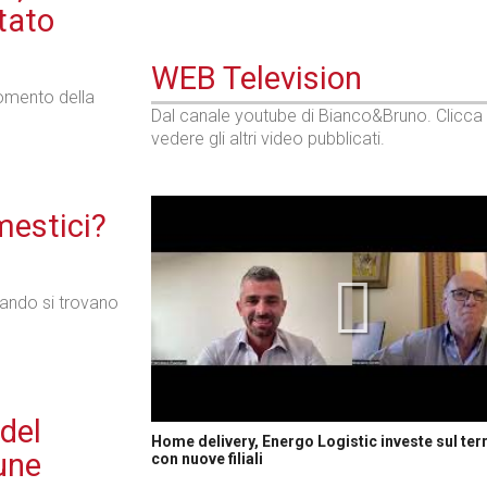
tato
WEB Television
momento della
Dal canale youtube di Bianco&Bruno. Clicca
vedere gli altri video pubblicati.
omestici?
quando si trovano
del
Home delivery, Energo Logistic investe sul terr
une
con nuove filiali