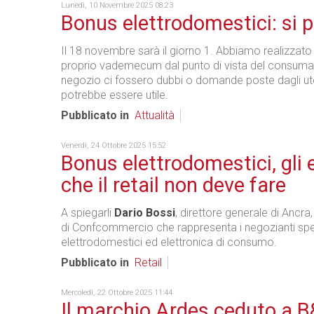
Lunedì, 10 Novembre 2025 08:23
Bonus elettrodomestici: si 
Il 18 novembre sarà il giorno 1. Abbiamo realizzato
proprio vademecum dal punto di vista del consumat
negozio ci fossero dubbi o domande poste dagli utent
potrebbe essere utile.
Pubblicato in
Attualità
Venerdì, 24 Ottobre 2025 15:52
Bonus elettrodomestici, gli e
che il retail non deve fare
A spiegarli
Dario Bossi
, direttore generale di Ancra
di Confcommercio che rappresenta i negozianti spec
elettrodomestici ed elettronica di consumo.
Pubblicato in
Retail
Mercoledì, 22 Ottobre 2025 11:44
Il marchio Ardes ceduto a 