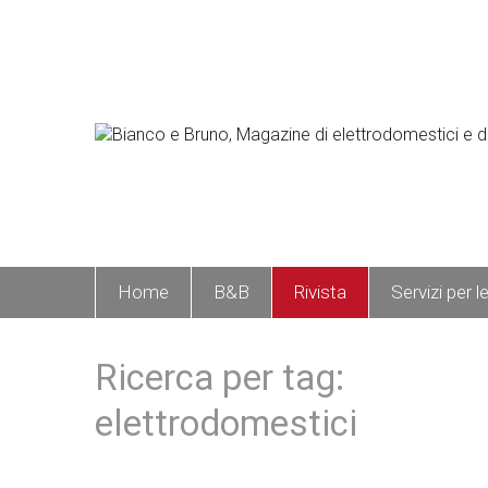
Home
B&B
Rivista
Servizi per l
Ricerca per tag:
elettrodomestici