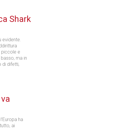
ca Shark
ù evidente.
dirittura
 piccole e
 basso, ma in
i difetti,
 va
 l’Europa ha
utto, ai