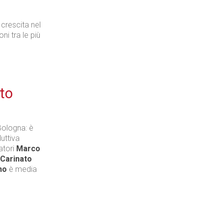
 crescita nel
i tra le più
to
 Bologna: è
duttiva
atori
Marco
Carinato
no
è media