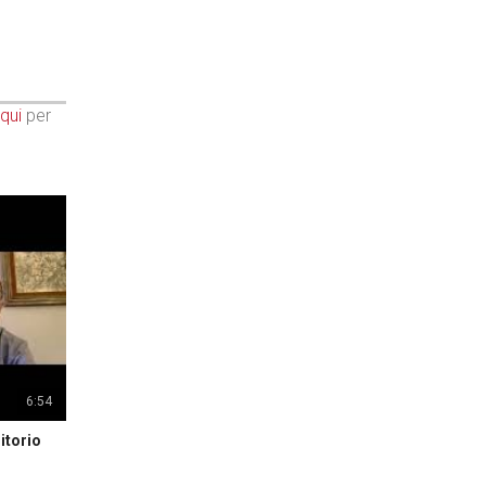
qui
per
6:54
itorio