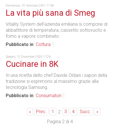
Domenica, 31 Gennaio 2021 17:39
La vita più sana di Smeg
Vitality System dell’azienda emiliana si compone di
abbattitore di temperatura, cassetto sottovuoto e
forno a vapore combinato.
Pubblicato in
Cottura
Sabato, 12 Dicembre 2020 17:24
Cucinare in 8K
In una ricetta dello chef Davide Oldani i sapori della
tradizione si esprimono al massimo grazie alla
tecnologia Samsung.
Pubblicato in
Consumatori
«
Prec.
1
3
4
Succ.
»
2
Pagina 2 di 4