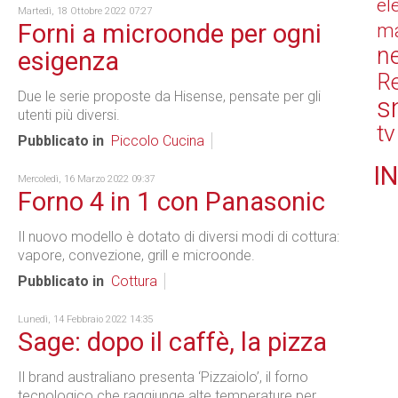
el
Martedì, 18 Ottobre 2022 07:27
Forni a microonde per ogni
ma
n
esigenza
Re
Due le serie proposte da Hisense, pensate per gli
s
utenti più diversi.
tv
Pubblicato in
Piccolo Cucina
IN
Mercoledì, 16 Marzo 2022 09:37
Forno 4 in 1 con Panasonic
Il nuovo modello è dotato di diversi modi di cottura:
vapore, convezione, grill e microonde.
Pubblicato in
Cottura
Lunedì, 14 Febbraio 2022 14:35
Sage: dopo il caffè, la pizza
Il brand australiano presenta ‘Pizzaiolo’, il forno
tecnologico che raggiunge alte temperature per