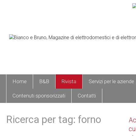
Home
B&B
Rivista
Servizi per le aziende
Contenuti sponsorizzati
Contatti
Ricerca per tag: forno
A
cu