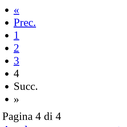
«
Prec.
1
2
3
4
Succ.
»
Pagina 4 di 4