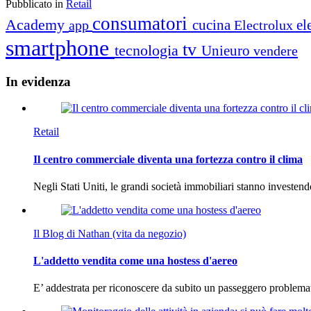
Pubblicato in
Retail
consumatori
Academy
cucina
el
app
Electrolux
smartphone
tv
tecnologia
Unieuro
vendere
In
evidenza
Retail
Il centro commerciale diventa una fortezza contro il clima
Negli Stati Uniti, le grandi società immobiliari stanno investen
Il Blog di Nathan (vita da negozio)
L'addetto vendita come una hostess d'aereo
E’ addestrata per riconoscere da subito un passeggero problema