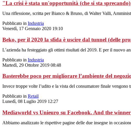
"La crisi è stata un'opportunità (che si sta sprecando
Una riflessione, scritta per Bianco & Bruno, di Walter Valli, Ammin
Pubblicato in
Industria
Venerdì, 17 Gennaio 2020 19:10
Beko, per il 2020 la sfida è uscire dal tunnel (delle pr
L’azienda ha festeggiato gli ottimi risultati del 2019. E per il nuovo 
Pubblicato in
Industria
Martedì, 29 Ottobre 2019 08:48
Basterebbe poco per migliorare l’ambiente del negozi
Invece troppe volte l’udito e la vista del consumatore finale vengono 
Pubblicato in
Retail
Lunedì, 08 Luglio 2019 12:27
Mediaworld vs Unieuro su Facebook. And the winner
Abbiamo analizzato le rispettive pagine delle due insegne in occasione