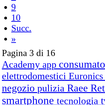
9
10
Succ.
»
Pagina 3 di 16
consumato
Academy
app
elettrodomestici
Euronic
negozio
Raee
Ret
pulizia
smartphone
tecnologia