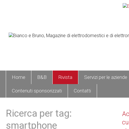
Home
B&B
Rivista
Servizi per le aziende
Contenuti sponsorizzati
Contatti
Ricerca per tag:
A
cu
smartphone