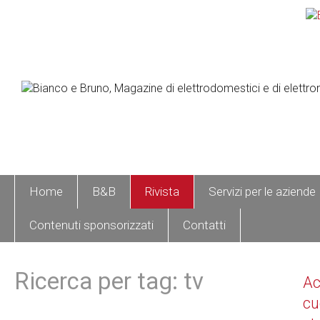
Home
B&B
Rivista
Servizi per le aziende
Contenuti sponsorizzati
Contatti
Ricerca per tag: tv
A
cu