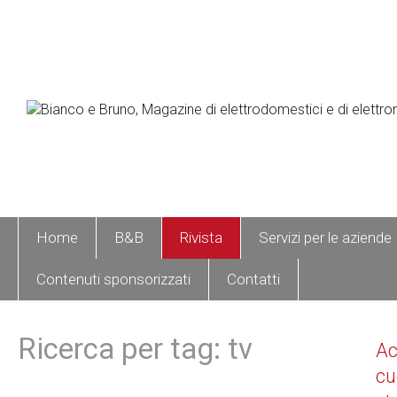
Home
B&B
Rivista
Servizi per le aziende
Contenuti sponsorizzati
Contatti
Ricerca per tag: tv
A
cu