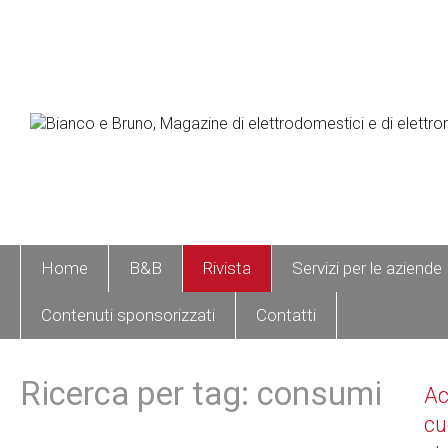
Home
B&B
Rivista
Servizi per le aziende
Contenuti sponsorizzati
Contatti
Ricerca per tag: consumi
A
cu