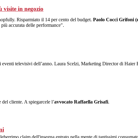
 visite in negozio
Shopfully. Risparmiato il 14 per cento del budget.
Paolo Cocci Grifoni (
e più accurata delle performance".
tanti eventi televisivi dell’anno. Laura Scelzi, Marketing Director di Ha
 del cliente. A spiegarcele l’
avvocato Raffaella Grisafi
.
ni
celeberrimo claim dell'insegna entrato nella mente di tantissimi consumato