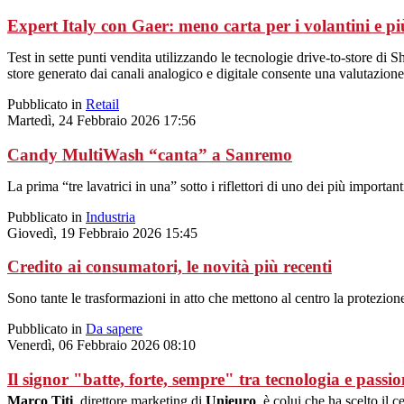
Expert Italy con Gaer: meno carta per i volantini e più
Test in sette punti vendita utilizzando le tecnologie drive-to-store di 
store generato dai canali analogico e digitale consente una valutazion
Pubblicato in
Retail
Martedì, 24 Febbraio 2026 17:56
Candy MultiWash “canta” a Sanremo
La prima “tre lavatrici in una” sotto i riflettori di uno dei più impor
Pubblicato in
Industria
Giovedì, 19 Febbraio 2026 15:45
Credito ai consumatori, le novità più recenti
Sono tante le trasformazioni in atto che mettono al centro la protezione
Pubblicato in
Da sapere
Venerdì, 06 Febbraio 2026 08:10
Il signor "batte, forte, sempre" tra tecnologia e passio
Marco Titi
, direttore marketing di
Unieuro
, è colui che ha scelto il 