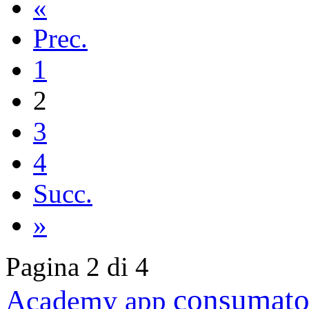
«
Prec.
1
2
3
4
Succ.
»
Pagina 2 di 4
consumato
Academy
app