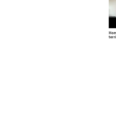
Home
terr