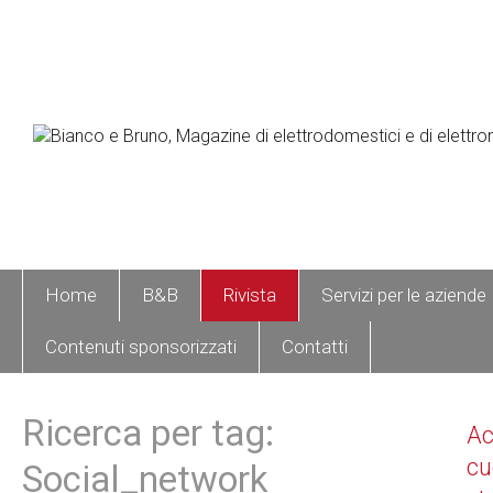
Home
B&B
Rivista
Servizi per le aziende
Contenuti sponsorizzati
Contatti
Ricerca per tag:
A
cu
Social_network