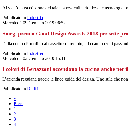
Al via l’ottava edizione del talent show culinario dove le tecnologie p
Pubblicato in
Industria
Mercoledì, 09 Gennaio 2019 06:52
Smeg, premio Good Design Awards 2018 per sette pro
Dalla cucina Portofino al cassetto sottovuoto, alla cantina vini passan
Pubblicato in
Industria
Mercoledì, 02 Gennaio 2019 15:11
I colori di Bertazzoni accendono la cucina anche per i
L’azienda reggiana traccia le linee guida del design. Uno stile che non 
Pubblicato in
Built in
«
Prec.
1
2
3
4