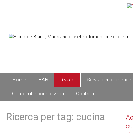
Home
B&B
Rivista
Servizi per le aziende
Contenuti sponsorizzati
Contatti
Ricerca per tag: cucina
A
cu