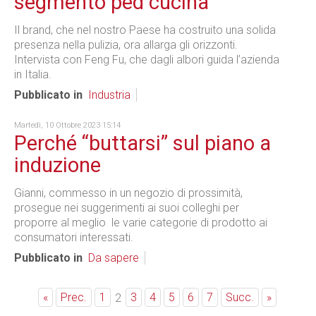
segmento ped cucina
Il brand, che nel nostro Paese ha costruito una solida
presenza nella pulizia, ora allarga gli orizzonti.
Intervista con Feng Fu, che dagli albori guida l’azienda
in Italia.
Pubblicato in
Industria
Martedì, 10 Ottobre 2023 15:14
Perché “buttarsi” sul piano a
induzione
Gianni, commesso in un negozio di prossimità,
prosegue nei suggerimenti ai suoi colleghi per
proporre al meglio le varie categorie di prodotto ai
consumatori interessati.
Pubblicato in
Da sapere
«
Prec.
1
3
4
5
6
7
Succ.
»
2