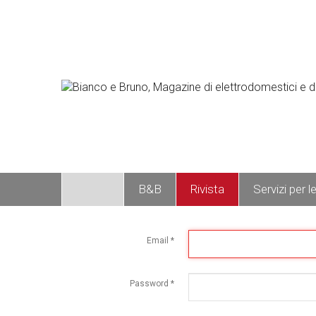
Home
B&B
Rivista
Servizi per l
Email
*
Password
*