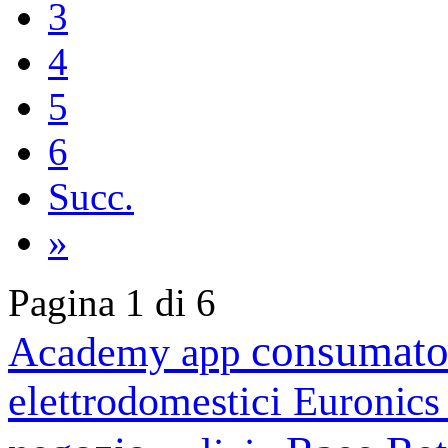
3
4
5
6
Succ.
»
Pagina 1 di 6
consumato
Academy
app
elettrodomestici
Euronic