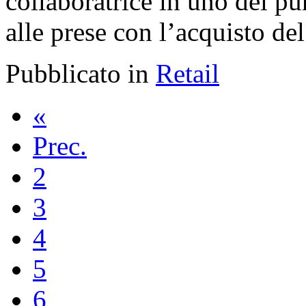
collaboratrice in uno dei pu
alle prese con l’acquisto de
Pubblicato in
Retail
«
Prec.
2
3
4
5
6