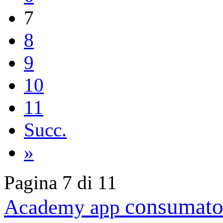
7
8
9
10
11
Succ.
»
Pagina 7 di 11
consumato
Academy
app