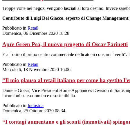
Troppe volte nei negozi vengono lasciati al loro destino. Invece sare
Contributo di Luigi Del Giacco, esperto di Change Management
.
Pubblicato in
Retail
Domenica, 06 Dicembre 2020 18:28
Apre Green Pea, il nuovo progetto di Oscar Farinetti
È a Torino il primo centro commerciale dedicato ai consumi "verdi". In 
Pubblicato in
Retail
Mercoledì, 18 Novembre 2020 16:06
“Il mio plauso al retail italiano per come ha gestito l
Daniele Grassi, Vice President Home Appliances Division di Samsung Elec
incursioni su e-commerce e sostenibilità.
Pubblicato in
Industria
Domenica, 25 Ottobre 2020 08:34
“I contagi aumentano e gli sconti (immotivati) spingono