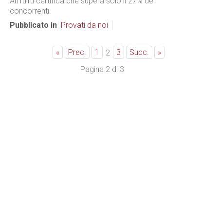
AnTuTu certifica che supera solo il 27% dei
concorrenti.
Pubblicato in
Provati da noi
«
Prec.
1
3
Succ.
»
2
Pagina 2 di 3