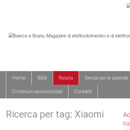
Home
B&B
Rivista
Servizi per le aziende
Contenuti sponsorizzati
Contatti
Ricerca per tag: Xiaomi
A
cu